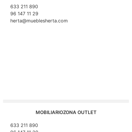
633 211 890
96 147 11 29
herta@mueblesherta.com
MOBILIARIO
ZONA OUTLET
633 211 890