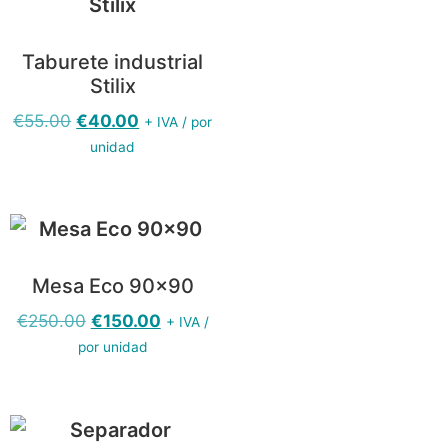
Taburete industrial
Stilix
€
55.00
€
40.00
+ IVA / por
unidad
Mesa Eco 90×90
€
250.00
€
150.00
+ IVA /
por unidad