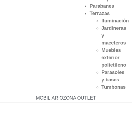
Parabanes
Terrazas
Iluminación
Jardineras
y
maceteros
Muebles
exterior
polietileno
Parasoles
y bases
Tumbonas
MOBILIARIO
ZONA OUTLET
633 211 890
96 147 11 29
herta@mueblesherta.com