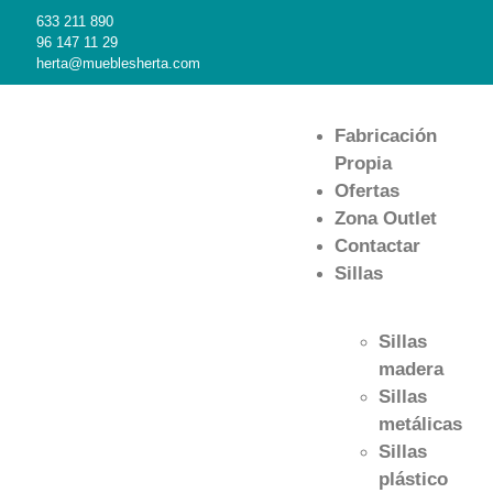
633 211 890
96 147 11 29
herta@mueblesherta.com
Fabricación
Propia
Ofertas
Zona Outlet
Contactar
Sillas
Sillas
madera
Sillas
metálicas
Sillas
plástico