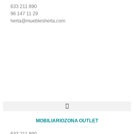
633 211 890
96 147 11 29
herta@mueblesherta.com
MOBILIARIO
ZONA OUTLET
633 211 890