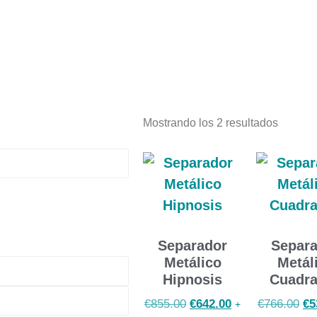
Mostrando los 2 resultados
Separador
Separ
Metálico
Metál
Hipnosis
Cuadr
€
855.00
€
642.00
€
766.00
€
5
+