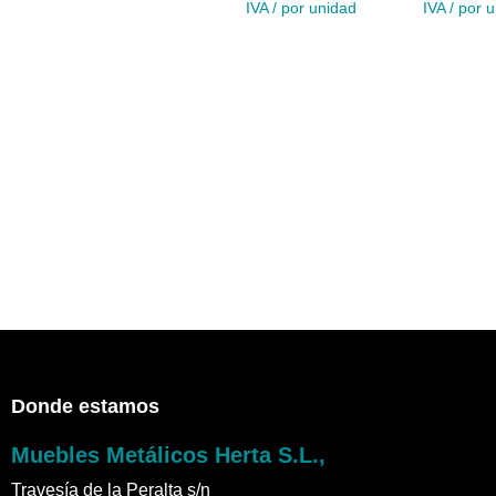
IVA / por unidad
IVA / por 
Donde estamos
Muebles Metálicos Herta S.L.,
Travesía de la Peralta s/n