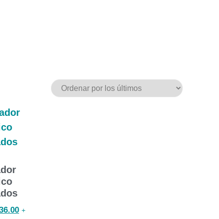
ador
ico
ados
36.00
+