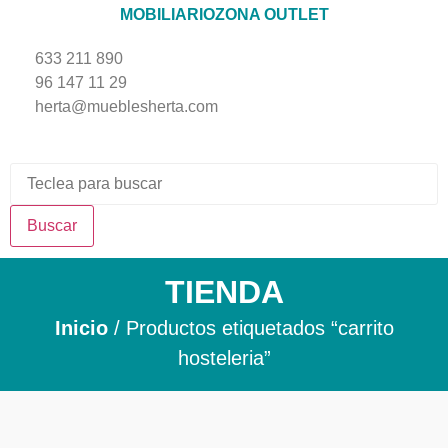
MOBILIARIO
ZONA OUTLET
633 211 890
96 147 11 29
herta@mueblesherta.com
Buscar
TIENDA
Inicio
/ Productos etiquetados “carrito
hosteleria”