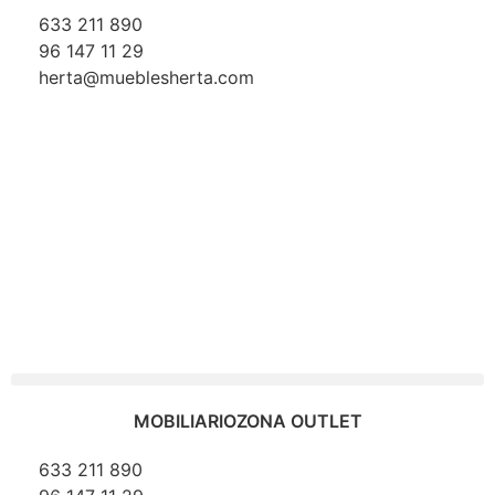
633 211 890
96 147 11 29
herta@mueblesherta.com
MOBILIARIO
ZONA OUTLET
633 211 890