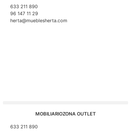
633 211 890
96 147 11 29
herta@mueblesherta.com
MOBILIARIO
ZONA OUTLET
633 211 890