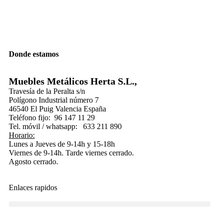
Donde estamos
Muebles Metálicos Herta S.L.,
Travesía de la Peralta s/n
Polígono Industrial número 7
46540 El Puig Valencia España
Teléfono fijo: 96 147 11 29
Tel. móvil / whatsapp: 633 211 890
Horario:
Lunes a Jueves de 9-14h y 15-18h
Viernes de 9-14h. Tarde viernes cerrado.
Agosto cerrado.
Enlaces rapidos
Condiciones generales de cambios y devoluciones