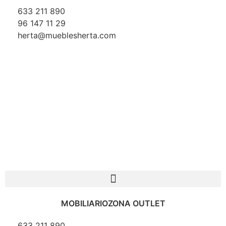
633 211 890
96 147 11 29
herta@mueblesherta.com
MOBILIARIO
ZONA OUTLET
633 211 890