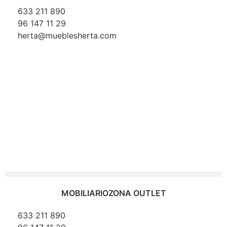
633 211 890
96 147 11 29
herta@mueblesherta.com
MOBILIARIO
ZONA OUTLET
633 211 890