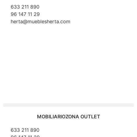
633 211 890
96 147 11 29
herta@mueblesherta.com
MOBILIARIO
ZONA OUTLET
633 211 890