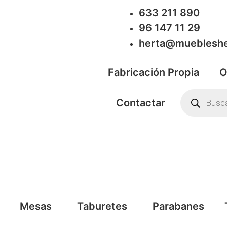
633 211 890
96 147 11 29
herta@muebleshe
Fabricación Propia
O
Contactar
Mesas
Taburetes
Parabanes