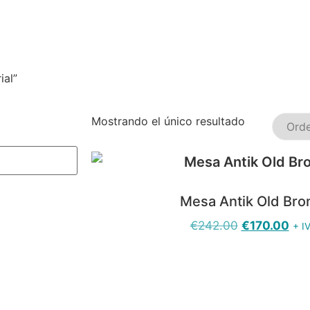
ial”
Mostrando el único resultado
Mesa Antik Old Br
€
242.00
€
170.00
+ I