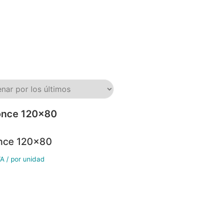
once 120×80
VA / por unidad