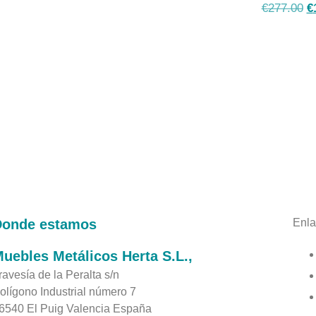
€
277.00
€
Donde estamos
Enla
uebles Metálicos Herta S.L.,
ravesía de la Peralta s/n
olígono Industrial número 7
6540 El Puig Valencia España