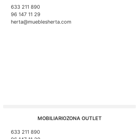
633 211 890
96 147 11 29
herta@mueblesherta.com
MOBILIARIO
ZONA OUTLET
633 211 890