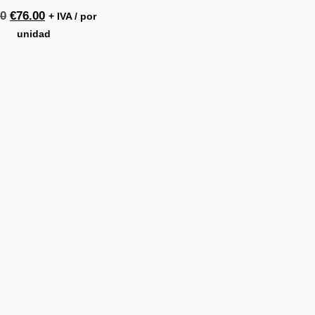
00
€
76.00
+ IVA / por
unidad