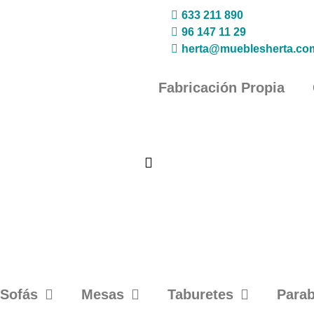
633 211 890
96 147 11 29
herta@mueblesherta.co
Fabricación Propia
Sofás
Mesas
Taburetes
Para