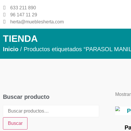
633 211 890
96 147 11 29
herta@mueblesherta.com
TIENDA
Inicio
/ Productos etiquetados “PARASOL MANI
Mostran
Buscar producto
Buscar
Pa