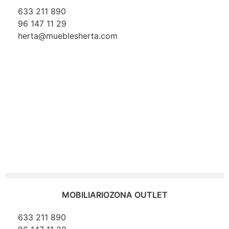
633 211 890
96 147 11 29
herta@mueblesherta.com
MOBILIARIO
ZONA OUTLET
633 211 890