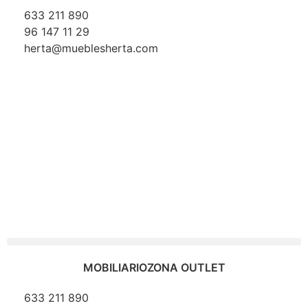
633 211 890
96 147 11 29
herta@mueblesherta.com
MOBILIARIO
ZONA OUTLET
633 211 890