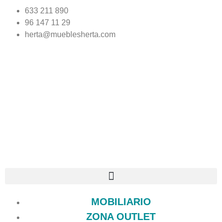
633 211 890
96 147 11 29
herta@mueblesherta.com
MOBILIARIO
ZONA OUTLET