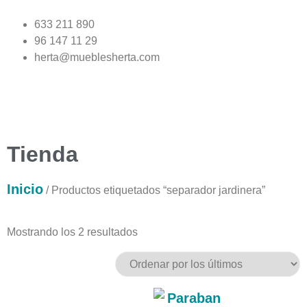
633 211 890
96 147 11 29
herta@mueblesherta.com
Tienda
Inicio
/ Productos etiquetados “separador jardinera”
Mostrando los 2 resultados