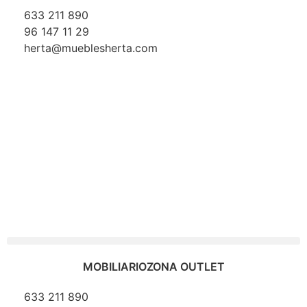
633 211 890
96 147 11 29
herta@mueblesherta.com
MOBILIARIO
ZONA OUTLET
633 211 890