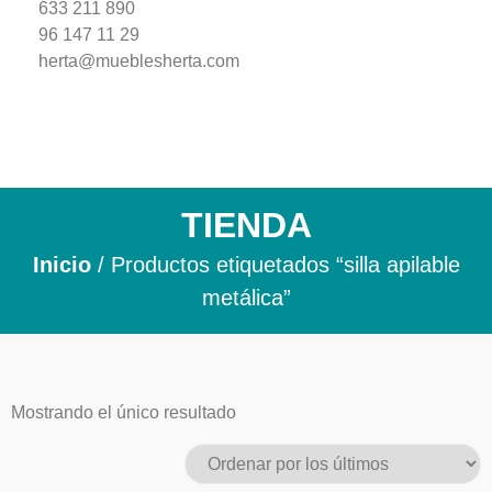
633 211 890
96 147 11 29
herta@mueblesherta.com
TIENDA
Inicio
/ Productos etiquetados “silla apilable
metálica”
Mostrando el único resultado