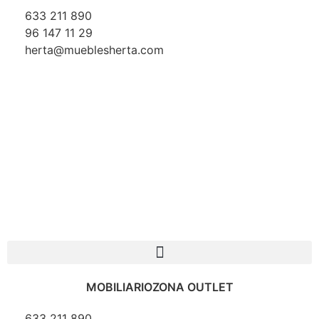
633 211 890
96 147 11 29
herta@mueblesherta.com
MOBILIARIO
ZONA OUTLET
633 211 890