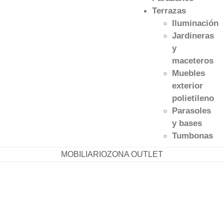
Terrazas
Iluminación
Jardineras
y
maceteros
Muebles
exterior
polietileno
Parasoles
y bases
Tumbonas
MOBILIARIO
ZONA OUTLET
633 211 890
96 147 11 29
herta@mueblesherta.com