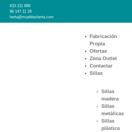
633 211 890
96 147 11 29
herta@mueblesherta.com
Fabricación
Propia
Ofertas
Zona Outlet
Contactar
Sillas
Sillas
madera
Sillas
metálicas
Sillas
plástico