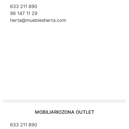
633 211 890
96 147 11 29
herta@mueblesherta.com
MOBILIARIO
ZONA OUTLET
633 211 890