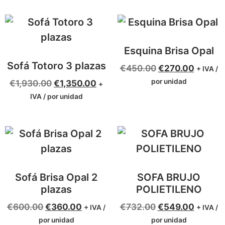
Esquina Brisa Opal
Sofá Totoro 3 plazas
€
450.00
€
270.00
+ IVA /
por unidad
€
1,930.00
€
1,350.00
+
IVA / por unidad
Sofá Brisa Opal 2
SOFA BRUJO
plazas
POLIETILENO
€
600.00
€
360.00
€
732.00
€
549.00
+ IVA /
+ IVA /
por unidad
por unidad