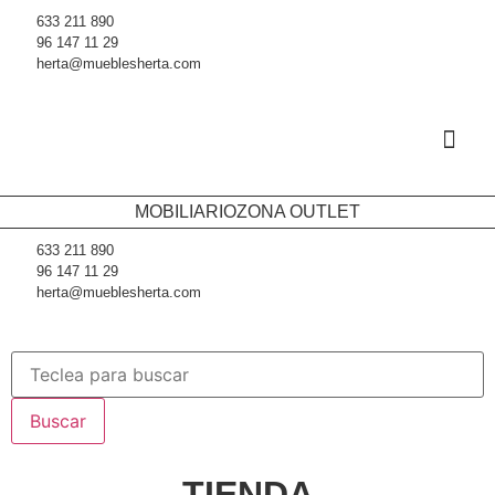
633 211 890
96 147 11 29
herta@mueblesherta.com
Fabricación
MOBILIARIO
ZONA OUTLET
633 211 890
96 147 11 29
herta@mueblesherta.com
Buscar
TIENDA