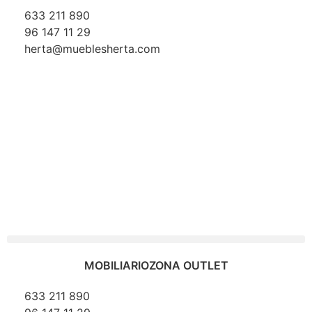
633 211 890
96 147 11 29
herta@mueblesherta.com
MOBILIARIO
ZONA OUTLET
633 211 890