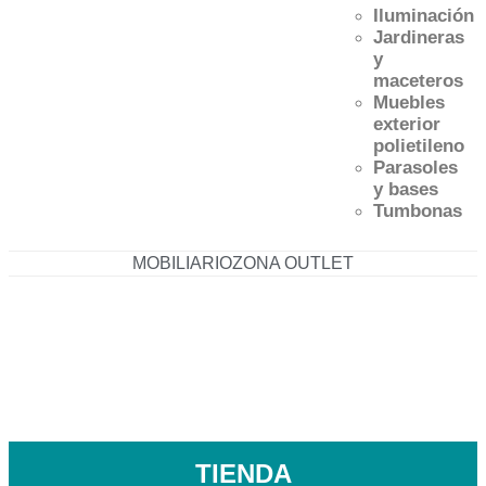
Iluminación
Jardineras
y
maceteros
Muebles
exterior
polietileno
Parasoles
y bases
Tumbonas
MOBILIARIO
ZONA OUTLET
633 211 890
96 147 11 29
herta@mueblesherta.com
TIENDA