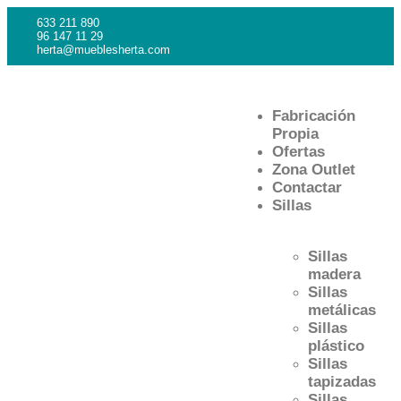
633 211 890
96 147 11 29
herta@mueblesherta.com
Fabricación
Propia
Ofertas
Zona Outlet
Contactar
Sillas
Sillas
madera
Sillas
metálicas
Sillas
plástico
Sillas
tapizadas
Sillas