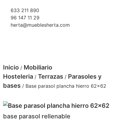
633 211 890
96 147 11 29
herta@mueblesherta.com
Inicio
Mobiliario
/
Hosteleria
Terrazas
Parasoles y
/
/
bases
/ Base parasol plancha hierro 62×62
base parasol rellenable