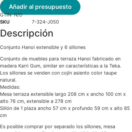
y
6
Añadir al presupuesto
sillones
GTIN:
N/D
cantidad
SKU
7-324-J050
Descripción
Conjunto Hanoi extensible y 6 sillones
Conjunto de muebles para terraza Hanoi fabricado en
madera Karri Gum, similar en características a la Teka.
Los sillones se venden con cojín asiento color taupe
natural.
Medidas:
Mesa terraza extensible largo 208 cm x ancho 100 cm x
alto 76 cm, extensible a 278 cm
Sillón de 1 plaza ancho 57 cm x profundo 59 cm x alto 85
cm
Es posible comprar por separado los sillones, mesa