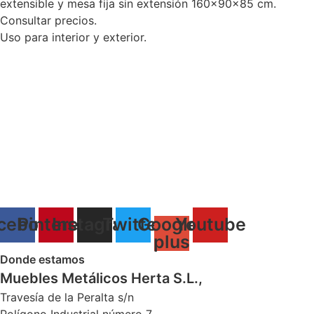
extensible y mesa fija sin extensión 160x90x85 cm.
Consultar precios.
Uso para interior y exterior.
cebook
Pinterest
Instagram
Twitter
Google-
Youtube
plus
Donde estamos
Muebles Metálicos Herta S.L.,
Travesía de la Peralta s/n