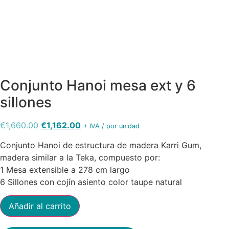
6188
6186
6184
Conjunto Hanoi mesa ext y 6
sillones
El
El
€
1,660.00
€
1,162.00
+ IVA / por unidad
precio
precio
Conjunto Hanoi de estructura de madera Karri Gum,
original
actual
madera similar a la Teka, compuesto por:
era:
es:
1 Mesa extensible a 278 cm largo
€1,660.00.
€1,162.00.
6 Sillones con cojín asiento color taupe natural
Conjunto
Añadir al carrito
Hanoi
mesa
ext