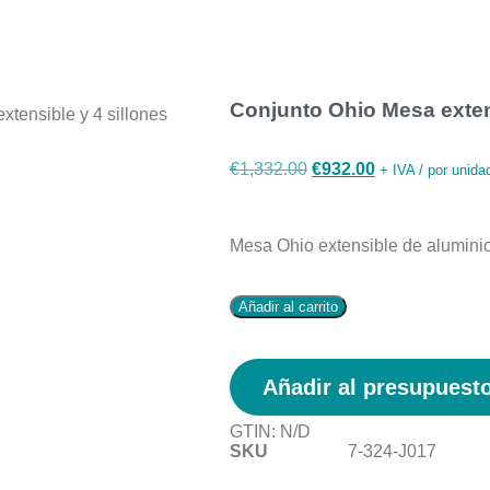
Conjunto Ohio Mesa extens
xtensible y 4 sillones
€
1,332.00
€
932.00
+ IVA / por unida
Mesa Ohio extensible de aluminio 
Añadir al carrito
Añadir al presupuest
GTIN:
N/D
SKU
7-324-J017