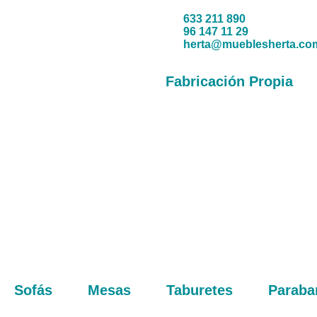
633 211 890
96 147 11 29
herta@mueblesherta.co
Fabricación Propia
Sofás
Mesas
Taburetes
Paraba