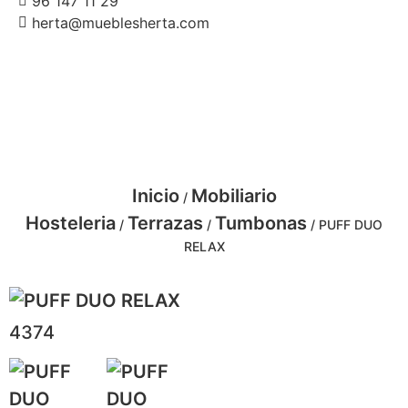
96 147 11 29
herta@mueblesherta.com
Inicio
Mobiliario
/
Hosteleria
Terrazas
Tumbonas
/
/
/ PUFF DUO
RELAX
4374