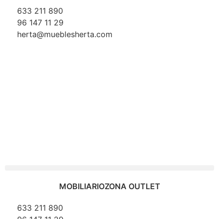
633 211 890
96 147 11 29
herta@mueblesherta.com
MOBILIARIO
ZONA OUTLET
633 211 890