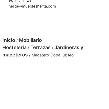
96 147 11 29
herta@mueblesherta.com
Inicio
Mobiliario
/
Hosteleria
Terrazas
Jardineras y
/
/
maceteros
/ Macetero Copa luz led
macetero-Copa-luz-colores