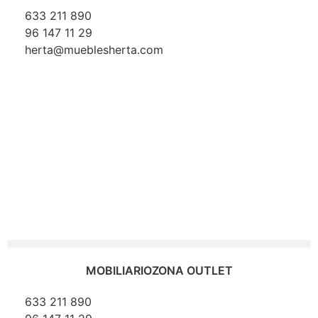
633 211 890
96 147 11 29
herta@mueblesherta.com
MOBILIARIO
ZONA OUTLET
633 211 890