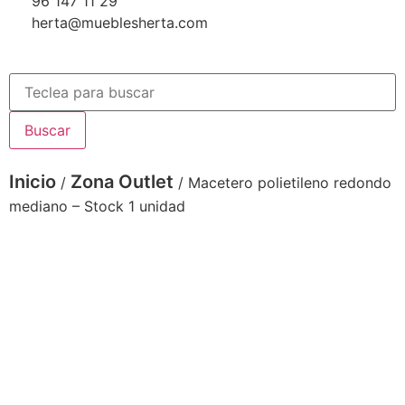
96 147 11 29
herta@mueblesherta.com
Buscar
Inicio
Zona Outlet
/
/ Macetero polietileno redondo
mediano – Stock 1 unidad
5525