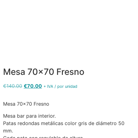
Mesa
Pata
70x70
metálica
Mesa
Fresno -
redonda
70x70
detalle del
color gris
Fresno
tablero
plata
Mesa 70×70 Fresno
€
140.00
€
70.00
+ IVA / por unidad
Mesa 70×70 Fresno
Mesa bar para interior.
Patas redondas metálicas color gris de diámetro 50
mm.
Cada pata con regulable de altura.