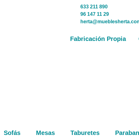
633 211 890
96 147 11 29
herta@mueblesherta.co
Fabricación Propia
Sofás
Mesas
Taburetes
Paraba