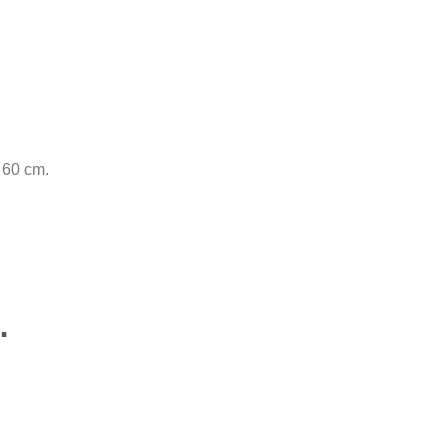
 60 cm.
…