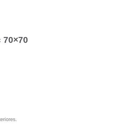
c 70×70
eriores.