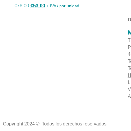
€
76.00
€
53.00
+ IVA / por unidad
D
M
T
P
4
T
T
H
L
V
A
Copyright 2024 ©. Todos los derechos reservados.