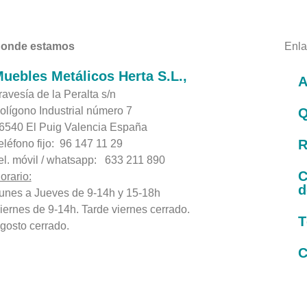
onde estamos
Enla
uebles Metálicos Herta S.L.,
A
ravesía de la Peralta s/n
olígono Industrial número 7
Q
6540 El Puig Valencia España
R
eléfono fijo: 96 147 11 29
el. móvil / whatsapp: 633 211 890
C
orario:
d
unes a Jueves de 9-14h y 15-18h
iernes de 9-14h. Tarde viernes cerrado.
T
gosto cerrado.
C