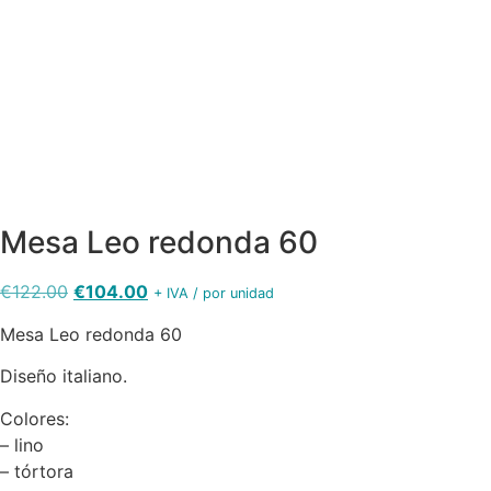
Mesa Leo
color
tortora -
con silla y
Mesa Leo
sillon
color
Mesa Leo
Summer
tortora
color rojo
tortora
Mesa Leo redonda 60
El
El
€
122.00
€
104.00
+ IVA / por unidad
precio
precio
Mesa Leo redonda 60
original
actual
era:
es:
Diseño italiano.
€122.00.
€104.00.
Colores:
– lino
– tórtora