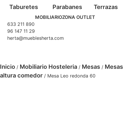
Taburetes
Parabanes
Terrazas
MOBILIARIO
ZONA OUTLET
633 211 890
96 147 11 29
herta@mueblesherta.com
Inicio
Mobiliario Hosteleria
Mesas
Mesas
/
/
/
altura comedor
/ Mesa Leo redonda 60
Mesa Leo color tortora