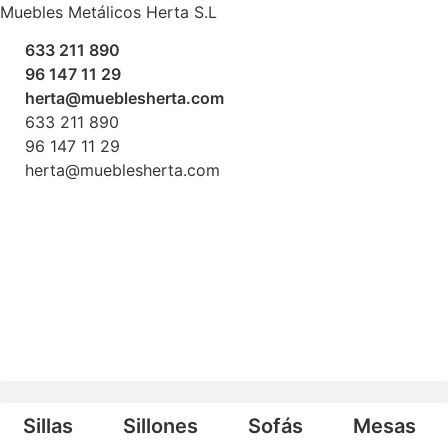
Ir
Muebles Metálicos Herta S.L
al
633 211 890
contenido
96 147 11 29
herta@mueblesherta.com
633 211 890
96 147 11 29
herta@mueblesherta.com
Búsqueda de productos
Sillas
Sillones
Sofás
Mesas