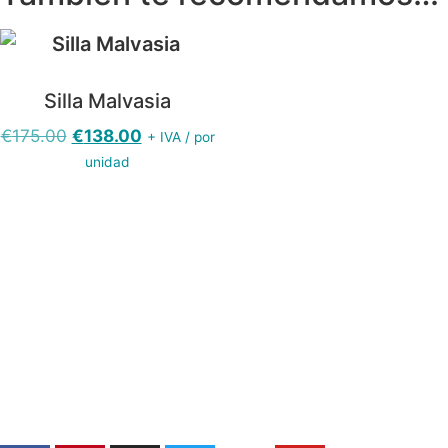
Silla Malvasia
El
El
€
175.00
€
138.00
+ IVA / por
precio
precio
unidad
original
actual
era:
es:
€175.00.
€138.00.