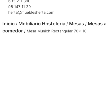
633 211 890
96 147 11 29
herta@mueblesherta.com
Inicio
Mobiliario Hosteleria
Mesas
Mesas a
/
/
/
comedor
/ Mesa Munich Rectangular 70×110
Mesa Munich rectangular
tablero werzalit bronce