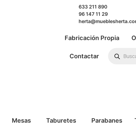
633 211 890
96 147 11 29
herta@mueblesherta.c
Fabricación Propia
O
Contactar
Mesas
Taburetes
Parabanes