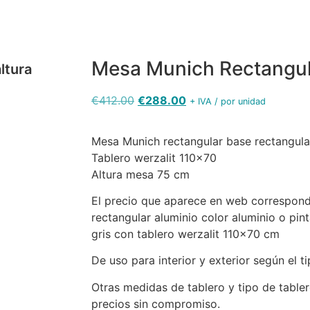
Mesa Munich Rectangul
ltura
€
412.00
€
288.00
+ IVA / por unidad
Mesa Munich rectangular base rectangula
Tablero werzalit 110×70
Altura mesa 75 cm
El precio que aparece en web correspon
rectangular aluminio color aluminio o pin
gris con tablero werzalit 110×70 cm
De uso para interior y exterior según el t
Otras medidas de tablero y tipo de tabler
precios sin compromiso.