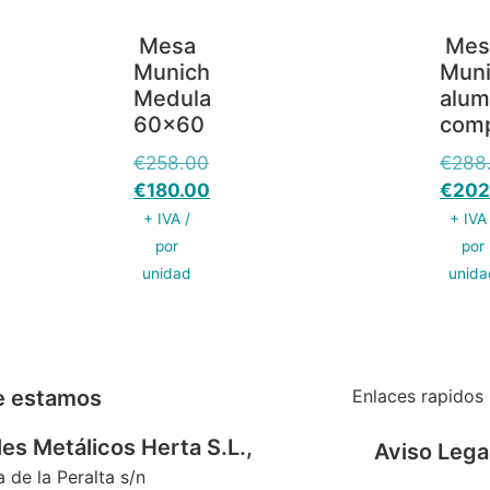
Mesa
Mes
Munich
Mun
Medula
alum
60×60
com
€
258.00
€
288
€
180.00
€
202
+ IVA /
+ IVA
por
por
unidad
unida
e estamos
Enlaces rapidos
es Metálicos Herta S.L.,
Aviso Lega
a de la Peralta s/n