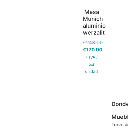
Mesa
Munich
aluminio
werzalit
€
243.00
€
170.00
+ IVA /
por
unidad
Dond
Muebl
Travesí