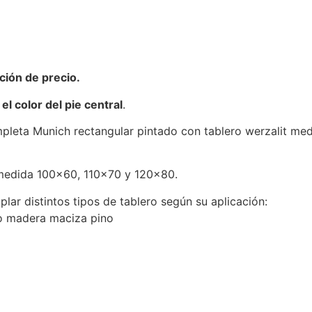
ción de precio.
 el color del pie central
.
leta Munich rectangular pintado con tablero werzalit medi
 medida 100×60, 110×70 y 120×80.
plar distintos tipos de tablero según su aplicación:
ro madera maciza pino