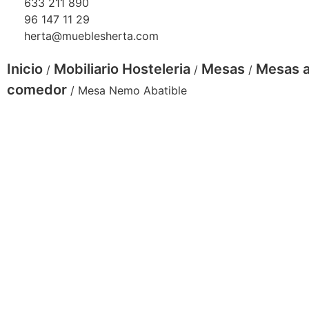
633 211 890
96 147 11 29
herta@mueblesherta.com
Inicio
Mobiliario Hosteleria
Mesas
Mesas a
/
/
/
comedor
/ Mesa Nemo Abatible
Mesa-Nemo-abatible-combinaciones
Ta
co
pr
4399
6538
mesa nemo
mm