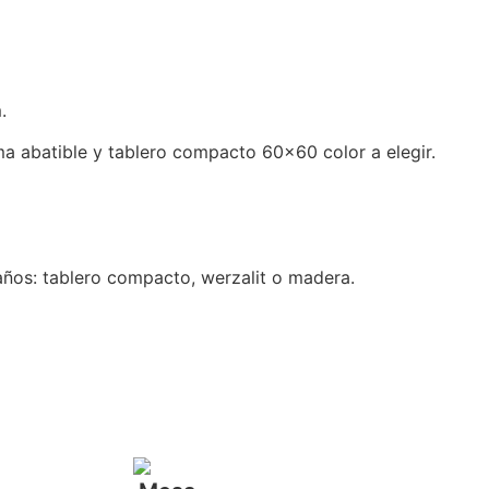
.
a abatible y tablero compacto 60×60 color a elegir.
maños: tablero compacto, werzalit o madera.
…