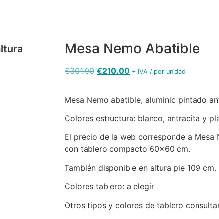
Mesa Nemo Abatible
ltura
€
301.00
€
210.00
+ IVA / por unidad
Mesa Nemo abatible, aluminio pintado ant
Colores estructura: blanco, antracita y pla
El precio de la web corresponde a Mesa 
con tablero compacto 60×60 cm.
bleros
También disponible en altura pie 109 cm.
mpacto
Colores tablero: a elegir
emium 10
 - 324
Otros tipos y colores de tablero consultar