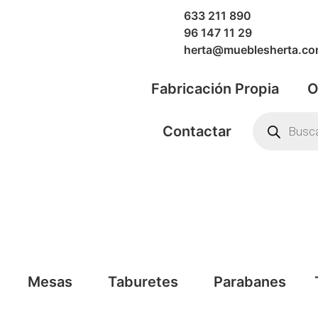
633 211 890
96 147 11 29
herta@mueblesherta.c
Fabricación Propia
O
Contactar
Mesas
Taburetes
Parabanes