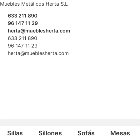
Ir
Muebles Metálicos Herta S.L
al
633 211 890
contenido
96 147 11 29
herta@mueblesherta.com
633 211 890
96 147 11 29
herta@mueblesherta.com
Búsqueda de productos
Sillas
Sillones
Sofás
Mesas