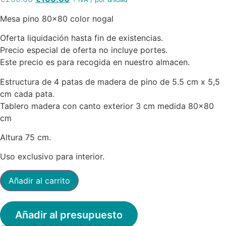
precio
precio
Mesa pino 80×80 color nogal
original
actual
era:
es:
Oferta liquidación hasta fin de existencias.
€200.00.
€100.00.
Precio especial de oferta no incluye portes.
Este precio es para recogida en nuestro almacen.
Estructura de 4 patas de madera de pino de 5.5 cm x 5,5
cm cada pata.
Tablero madera con canto exterior 3 cm medida 80×80
cm
Altura 75 cm.
Uso exclusivo para interior.
Mesa
Añadir al carrito
pino
80x80
cantidad
Añadir al presupuesto