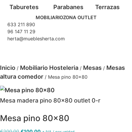
Taburetes
Parabanes
Terrazas
MOBILIARIO
ZONA OUTLET
633 211 890
96 147 11 29
herta@mueblesherta.com
Inicio
Mobiliario Hosteleria
Mesas
Mesas
/
/
/
altura comedor
/ Mesa pino 80×80
Mesa madera pino 80x80 outlet 0-r
Mesa pino 80×80
El
El
€
200.00
€
100.00
+ IVA / por unidad