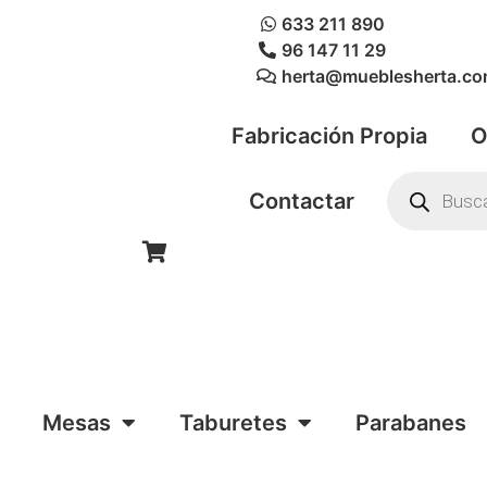
633 211 890
96 147 11 29
herta@mueblesherta.c
Fabricación Propia
O
Contactar
Mesas
Taburetes
Parabanes