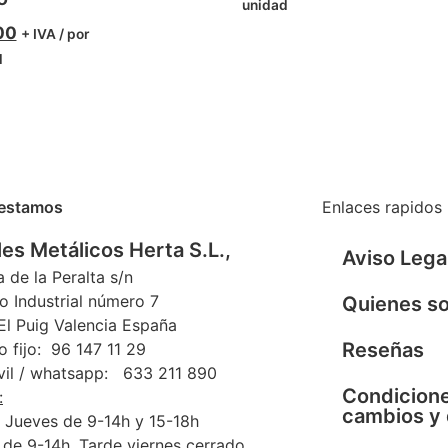
unidad
00
+ IVA / por
d
estamos
Enlaces rapidos
es Metálicos Herta S.L.,
Aviso Lega
a de la Peralta s/n
o Industrial número 7
Quienes s
l Puig Valencia España
Reseñas
o fijo: 96 147 11 29
vil / whatsapp: 633 211 890
Condicione
:
cambios y
 Jueves de 9-14h y 15-18h
 de 9-14h. Tarde viernes cerrado.