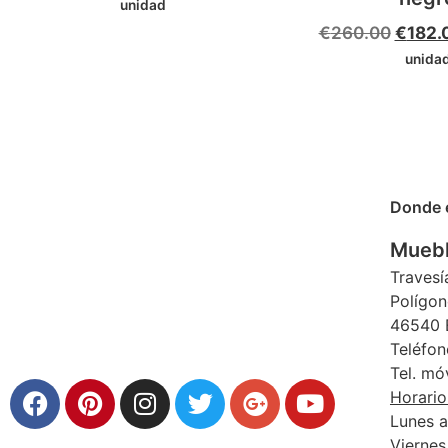
unidad
€
260.00
€
182.
unida
Donde 
Muebl
Travesí
Polígon
46540 E
Teléfon
Tel. mó
Horario
Lunes a
Viernes