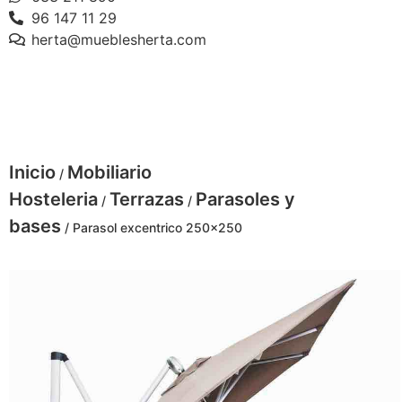
96 147 11 29
herta@mueblesherta.com
Inicio
Mobiliario
/
Hosteleria
Terrazas
Parasoles y
/
/
bases
/ Parasol excentrico 250×250