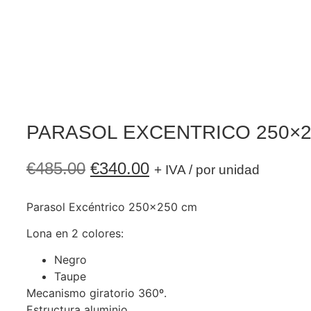
PARASOL EXCENTRICO 250×2
€
485.00
€
340.00
+ IVA / por unidad
Parasol Excéntrico 250×250 cm
Lona en 2 colores:
Negro
Taupe
Mecanismo giratorio 360º.
Estructura aluminio.