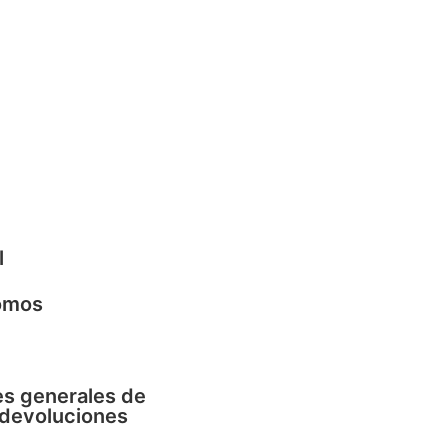
l
omos
s generales de
 devoluciones