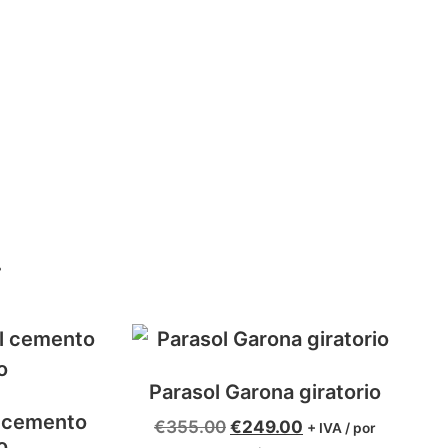
…
Parasol Garona giratorio
l cemento
€
355.00
€
249.00
+ IVA / por
o