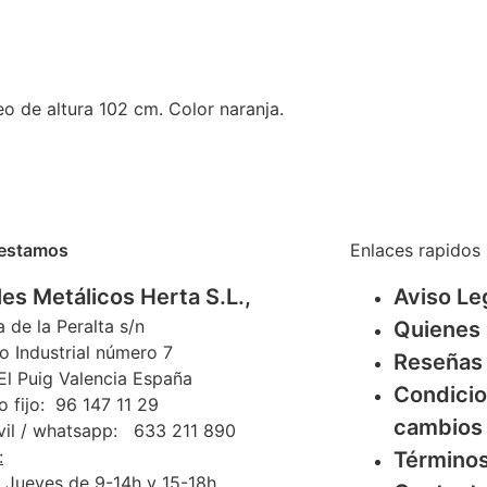
o de altura 102 cm. Color naranja.
estamos
Enlaces rapidos
es Metálicos Herta S.L.,
Aviso Le
a de la Peralta s/n
Quienes
o Industrial número 7
Reseñas
l Puig Valencia España
Condicio
o fijo: 96 147 11 29
cambios 
vil / whatsapp: 633 211 890
:
Términos
 Jueves de 9-14h y 15-18h