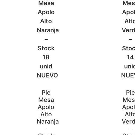
Pie
Pie
Mesa
Mes
Apolo
Apo
Alto
Alt
Naranja
Ver
–
–