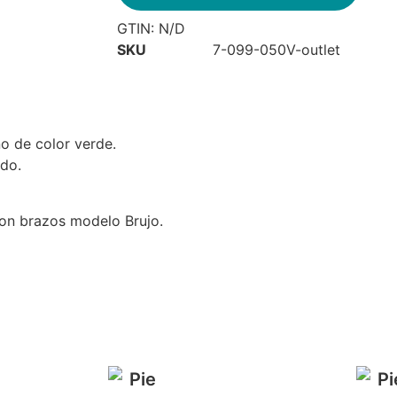
GTIN:
N/D
SKU
7-099-050V-outlet
no de color verde.
ido.
 con brazos modelo Brujo.
…