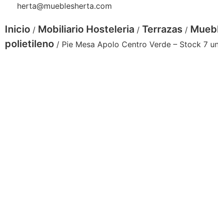
herta@mueblesherta.com
Inicio
Mobiliario Hosteleria
Terrazas
Muebl
/
/
/
polietileno
/ Pie Mesa Apolo Centro Verde – Stock 7 
7053
Pie de mesa
apolo centro
verde - solo
pie