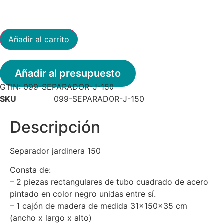
Separador
Añadir al carrito
Jardinera
150
cantidad
Añadir al presupuesto
GTIN:
099-SEPARADOR-J-150
SKU
099-SEPARADOR-J-150
Descripción
Separador jardinera 150
Consta de:
– 2 piezas rectangulares de tubo cuadrado de acero
pintado en color negro unidas entre sí.
– 1 cajón de madera de medida 31x150x35 cm
(ancho x largo x alto)