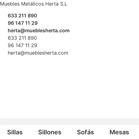
Ir
Muebles Metálicos Herta S.L
al
633 211 890
contenido
96 147 11 29
herta@mueblesherta.com
633 211 890
96 147 11 29
herta@mueblesherta.com
Búsqueda de productos
Sillas
Sillones
Sofás
Mesas