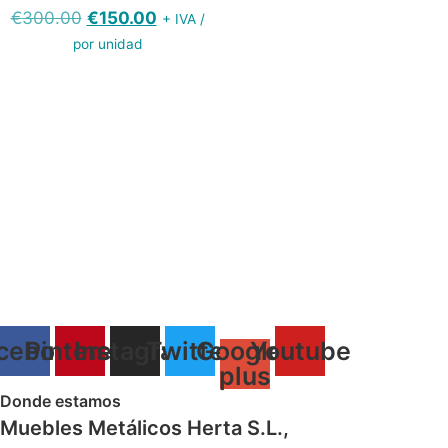
original
actual
El
El
€
300.00
€
150.00
+ IVA /
era:
es:
precio
precio
por unidad
€390.00.
€270.0
original
actual
era:
es:
€300.00.
€150.00.
cebook
Pinterest
Instagram
Twitter
Google-
Youtube
plus
Donde estamos
Muebles Metálicos Herta S.L.,