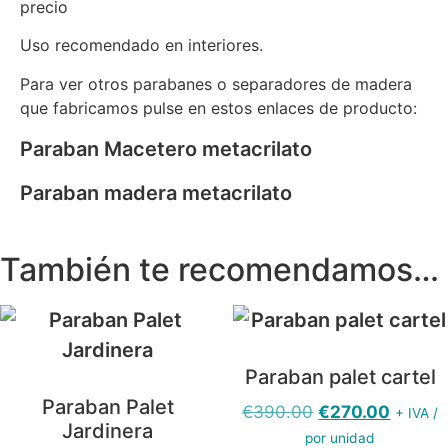
precio
Uso recomendado en interiores.
Para ver otros parabanes o separadores de madera
que fabricamos pulse en estos enlaces de producto:
Paraban Macetero metacrilato
Paraban madera metacrilato
También te recomendamos…
Paraban palet cartel
Paraban Palet
El
El
€
390.00
€
270.00
+ IVA /
Jardinera
precio
precio
por unidad