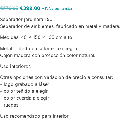
El
El
€
570.00
€
399.00
+ IVA / por unidad
precio
precio
Separador jardinera 150
original
actual
Separador de ambientes, fabricado en metal y madera.
era:
es:
€570.00.
€399.00.
Medidas: 40 x 150 x 130 cm alto
Metal pintado en color epoxi negro.
Cajón madera con protección color natural.
Uso interiores.
Otras opciones con variación de precio a consultar:
– logo grabado a láser
– color teñido a elegir
– color cuerda a elegir
– ruedas
Uso recomendado para interior