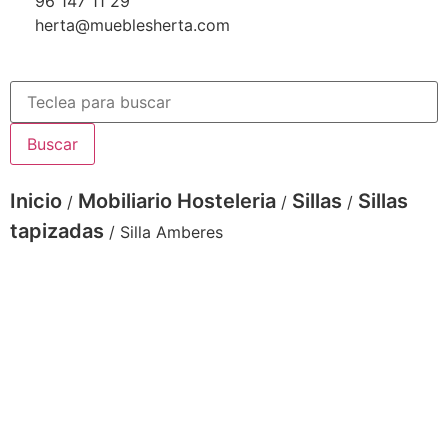
96 147 11 29
herta@mueblesherta.com
Buscar
Inicio
Mobiliario Hosteleria
Sillas
Sillas
/
/
/
tapizadas
/ Silla Amberes
silla de interior
silla
sillas.mobiliario