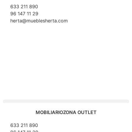
633 211 890
96 147 11 29
herta@mueblesherta.com
MOBILIARIO
ZONA OUTLET
633 211 890