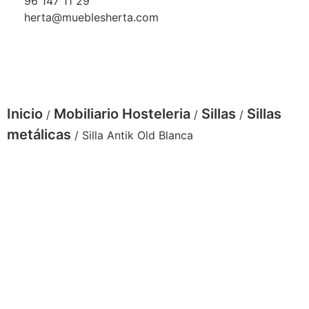
96 147 11 29
herta@mueblesherta.com
Inicio
Mobiliario Hosteleria
Sillas
Sillas
/
/
/
metálicas
/ Silla Antik Old Blanca
Silla Antik Old Blanca asiento madera bambu
'restaurante-