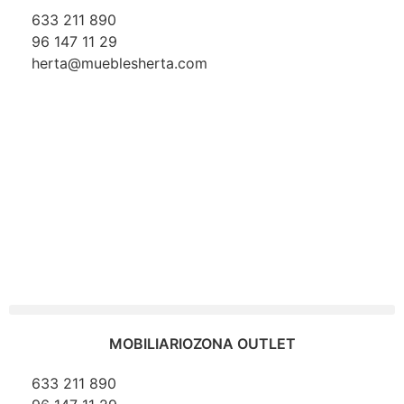
633 211 890
96 147 11 29
herta@mueblesherta.com
MOBILIARIO
ZONA OUTLET
633 211 890