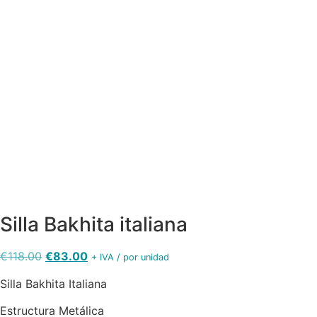
silla
silla bakhita
silla bakhita
silla bakhita
bakhirta
azul
negro
gris perla
gris
silla bakhita
blanco
Silla Bakhita italiana
El
El
€
118.00
€
83.00
+ IVA / por unidad
precio
precio
Silla Bakhita Italiana
original
actual
era:
es:
Estructura Metálica