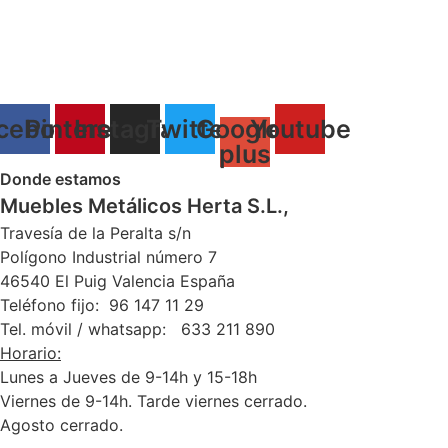
cebook
Pinterest
Instagram
Twitter
Google-
Youtube
plus
Donde estamos
Muebles Metálicos Herta S.L.,
Travesía de la Peralta s/n
Polígono Industrial número 7
46540 El Puig Valencia España
Teléfono fijo: 96 147 11 29
Tel. móvil / whatsapp: 633 211 890
Horario:
Lunes a Jueves de 9-14h y 15-18h
Viernes de 9-14h. Tarde viernes cerrado.
Agosto cerrado.