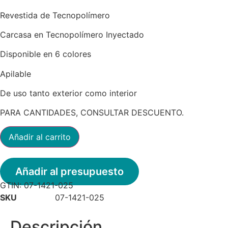
€118.00.
€83.00.
Revestida de Tecnopolímero
Carcasa en Tecnopolímero Inyectado
Disponible en 6 colores
Apilable
De uso tanto exterior como interior
PARA CANTIDADES, CONSULTAR DESCUENTO.
Silla
Añadir al carrito
Bakhita
italiana
cantidad
Añadir al presupuesto
GTIN:
07-1421-025
SKU
07-1421-025
Descripción