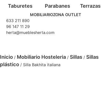
Taburetes
Parabanes
Terrazas
MOBILIARIO
ZONA OUTLET
633 211 890
96 147 11 29
herta@mueblesherta.com
Inicio
Mobiliario Hosteleria
Sillas
Sillas
/
/
/
plástico
/ Silla Bakhita italiana
silla bakhita arena