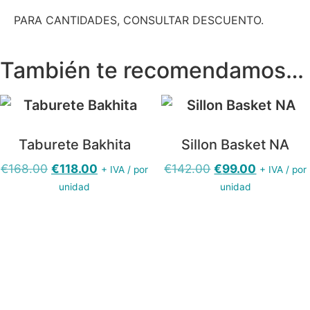
PARA CANTIDADES, CONSULTAR DESCUENTO.
También te recomendamos…
Taburete Bakhita
Sillon Basket NA
El
El
El
El
€
168.00
€
118.00
€
142.00
€
99.00
+ IVA / por
+ IVA / por
precio
precio
precio
precio
unidad
unidad
original
actual
original
actual
era:
es:
era:
es:
€168.00.
€118.00.
€142.00.
€99.00.