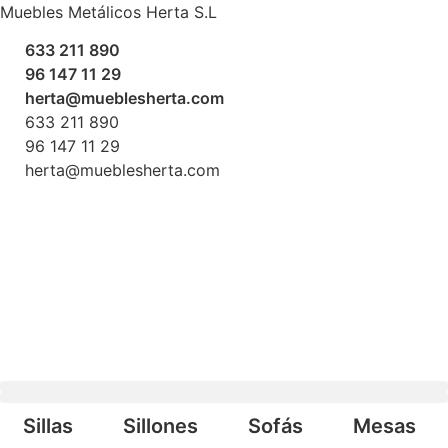
Ir
Muebles Metálicos Herta S.L
al
633 211 890
contenido
96 147 11 29
herta@mueblesherta.com
633 211 890
96 147 11 29
herta@mueblesherta.com
Búsqueda de productos
Sillas
Sillones
Sofás
Mesas