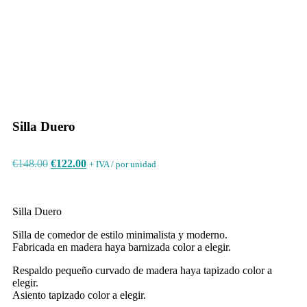
Silla Duero
madera haya
Silla Duero
Silla Duero
color natural
madera haya
madera haya
asiento y respaldo
asiento y respaldo
asiento y respaldo
tapizados - foto
tapizado - vista
tapizado - vista
ambiente
trasera
frontal
Silla Duero
€
148.00
€
122.00
+ IVA / por unidad
Silla Duero
Silla de comedor de estilo minimalista y moderno.
Fabricada en madera haya barnizada color a elegir.
Respaldo pequeño curvado de madera haya tapizado color a
elegir.
Asiento tapizado color a elegir.