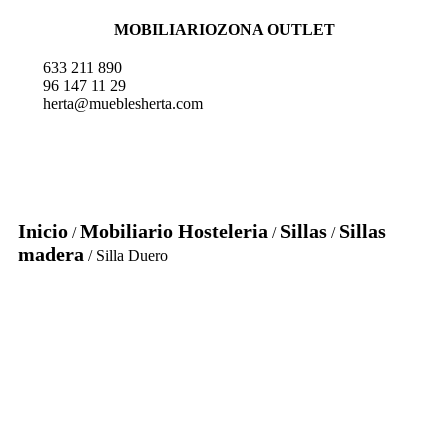
MOBILIARIO
ZONA OUTLET
633 211 890
96 147 11 29
herta@mueblesherta.com
Inicio
Mobiliario Hosteleria
Sillas
Sillas
/
/
/
madera
/ Silla Duero
Silla Duero madera haya asiento y respaldo tapizado - vista frontal