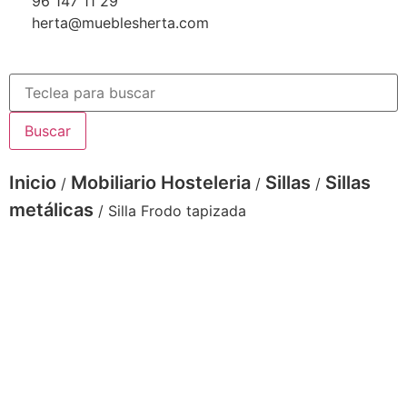
96 147 11 29
herta@mueblesherta.com
Buscar
Inicio
Mobiliario Hosteleria
Sillas
Sillas
/
/
/
metálicas
/ Silla Frodo tapizada
Silla Frodo tapizada - estructura metálica
pintada en gris y tapizado azul