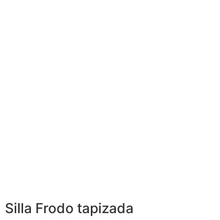
negro y
estructura
metal
acabados
tapizado
gris y
blanco y
colores
rojo
tapizado
tapizado
tapizado
oscuro
verde
naranja
Basic Plus
Silla Frodo
Silla Frodo
tapizada -
tapizada -
acabados
acabados
color
tipo de
pintura
tapizado
epoxi
Silla Frodo tapizada