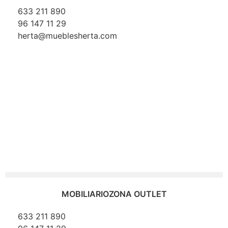
633 211 890
96 147 11 29
herta@mueblesherta.com
MOBILIARIO
ZONA OUTLET
633 211 890