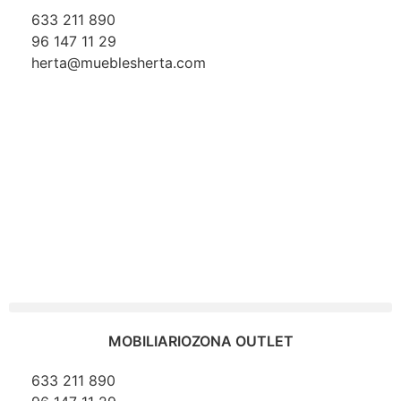
633 211 890
96 147 11 29
herta@mueblesherta.com
MOBILIARIO
ZONA OUTLET
633 211 890