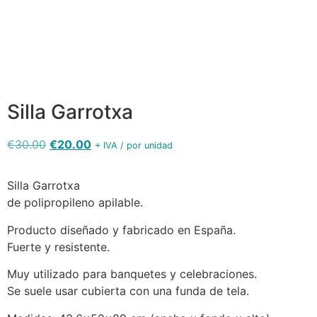
garrotxa-
Silla
silla de
silla
negra
Garrotxa
terraza
garrotxa
APILADO
medidas
Silla Garrotxa
€
30.00
€
20.00
+ IVA / por unidad
Silla Garrotxa
de polipropileno apilable.
Producto diseñado y fabricado en España.
Fuerte y resistente.
Muy utilizado para banquetes y celebraciones.
Se suele usar cubierta con una funda de tela.