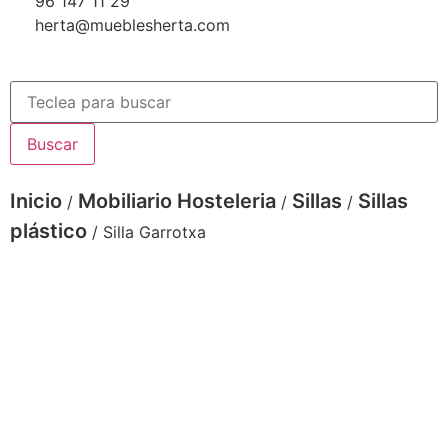
96 147 11 29
herta@mueblesherta.com
Buscar
Inicio
Mobiliario Hosteleria
Sillas
Sillas
/
/
/
plástico
/ Silla Garrotxa
silla-garrotxa-negra
silla-