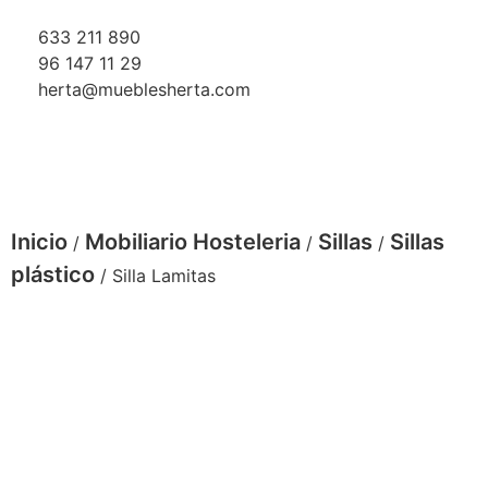
633 211 890
96 147 11 29
herta@mueblesherta.com
Inicio
Mobiliario Hosteleria
Sillas
Sillas
/
/
/
plástico
/ Silla Lamitas
Silla Lamitas verde kaki M1150
Silla Costa Bistrot. Hosteleria Exterior.